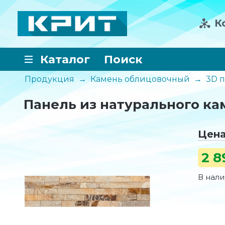
К
Каталог
Поиск
Продукция
→
Камень облицовочный
→
3D п
Панель из натурального ка
Цен
2 8
В нал