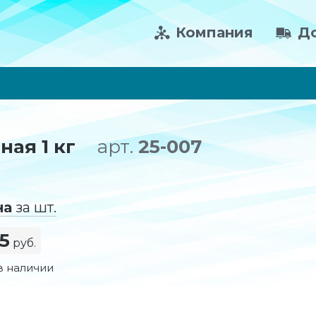
Компания
До
ая 1 кг
арт.
25-007
на
за шт.
5
руб.
в наличии